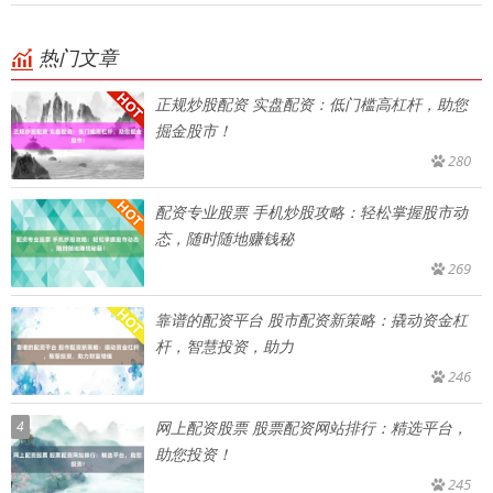
热门文章
正规炒股配资 实盘配资：低门槛高杠杆，助您
掘金股市！
280
配资专业股票 手机炒股攻略：轻松掌握股市动
态，随时随地赚钱秘
269
靠谱的配资平台 股市配资新策略：撬动资金杠
杆，智慧投资，助力
246
4
网上配资股票 股票配资网站排行：精选平台，
助您投资！
245