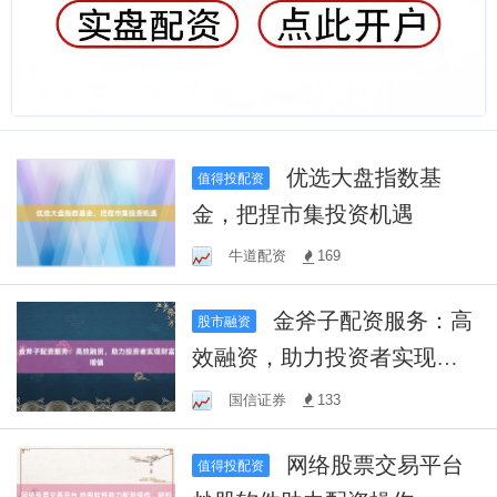
优选大盘指数基
值得投配资
金，把捏市集投资机遇
牛道配资
169
金斧子配资服务：高
股市融资
效融资，助力投资者实现财
富增值
国信证券
133
网络股票交易平台
值得投配资