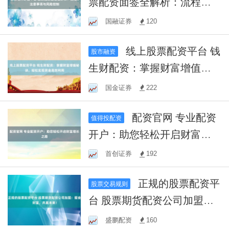
票配资面签全解析：流程、
注意事项与风险控制
国融证券
120
线上股票配资平台 钱
股市融资
生财配资：掌握财富增值秘
诀，轻松实现资金高效利用
国金证券
222
配资官网 专业配资
值得投配资
开户：助您轻松开启财富增
长之路
首创证券
192
正规的股票配资平
股票交易规则
台 股票期货配资公司加盟：
掘金财富，共赢未来！
盛鹏配资
160