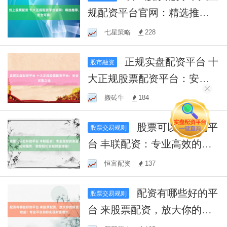
规配资平台官网：精选推
荐，安全可靠！
七星策略
228
正规实盘配资平台 十
股市融资
大正规股票配资平台：安全
可靠之选
搬砖牛
184
股票可以杠杆的平
股票交易规则
台 丰联配资：专业高效的资
金配对服务，助您轻松实现
恒富配资
137
财富增值！
配资有哪些好的平
股票交易规则
台 来股票配资，放大你的投
资收益！专业平台助你实现