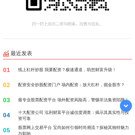
最近发表
01
线上杠杆炒股 我要配资？极速通道，助您财富升级！
02
配资安全炒股配资门户 场内配资：放大杠杆，掘金股市？
03
最专业股票配资平台 场外配资风险高，警惕非法集资陷阱！
十大配资公司 泓利财富平台诚信度调查：揭示其真实性与投
04
资可靠
股票网上交易平台 宝尚如何引领时尚潮流？探秘其独特魅力
05
与影响