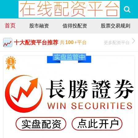
首页
股市融资
值得投配资
股票交易规则
十大配资平台推荐
更多配资平台
共
100
+平台