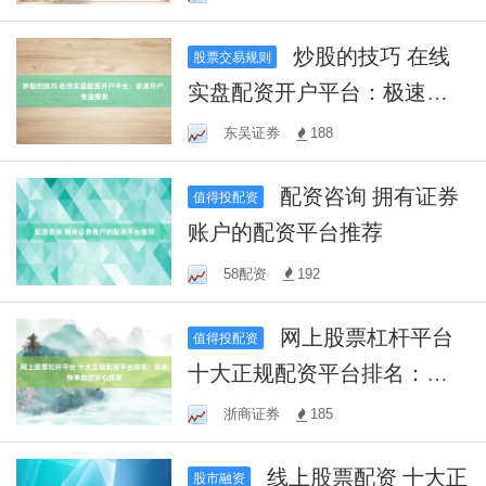
炒股的技巧 在线
股票交易规则
实盘配资开户平台：极速开
户，专业服务
东吴证券
188
配资咨询 拥有证券
值得投配资
账户的配资平台推荐
58配资
192
网上股票杠杆平台
值得投配资
十大正规配资平台排名：权
威榜单助您安心投资
浙商证券
185
线上股票配资 十大正
股市融资