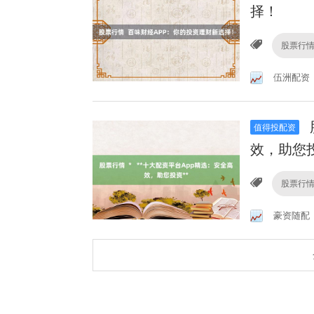
择！
股票行
伍洲配资
值得投配资
效，助您投
股票行
豪资随配