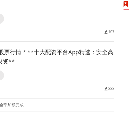
情
107
股票行情 * **十大配资平台App精选：安全高
资**
情
222
全部加载完成