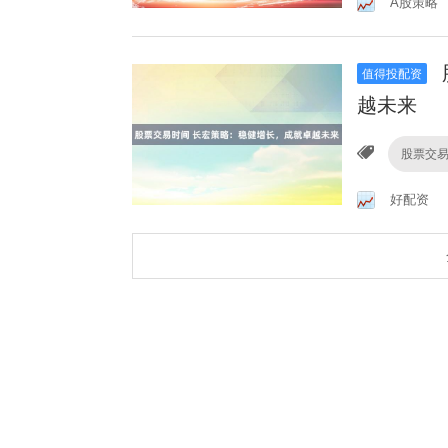
A股策略
值得投配资
越未来
股票交
好配资