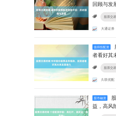
回顾与发
股票交
大通证券
值得投配资
者看好其
股票交
久联优配
股
股市融资
益，高风