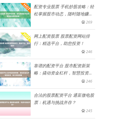
配资专业股票 手机炒股攻略：轻
松掌握股市动态，随时随地赚钱
秘
269
网上配资股票 股票配资网站排
行：精选平台，助您投资！
246
靠谱的配资平台 股市配资新策
略：撬动资金杠杆，智慧投资，
助力
246
合法的股票配资平台 通富微电股
票：机遇与挑战并存？
245