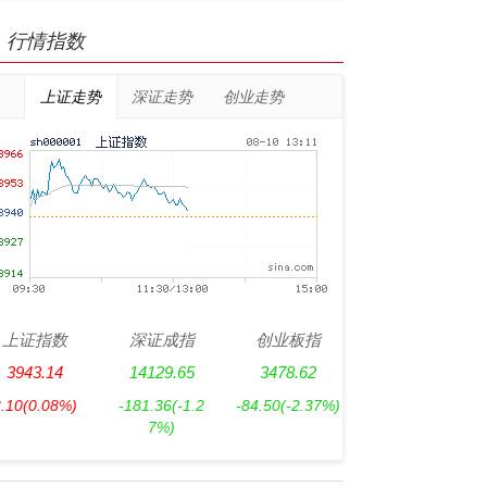
行情指数
上证走势
深证走势
创业走势
上证指数
深证成指
创业板指
3943.14
14129.65
3478.62
3.10
(0.08%)
-181.36
(-1.2
-84.50
(-2.37%)
7%)