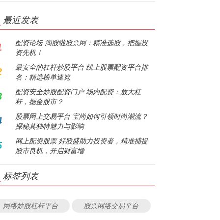
最近发表
配资论坛 淘股啦股票网：精准选股，把握投
1
资先机！
最安全的杠杆炒股平台 线上股票配资平台排
2
名：精选榜单速览
配资安全炒股配资门户 场内配资：放大杠
3
杆，掘金股市？
股票网上交易平台 宝尚如何引领时尚潮流？
4
探秘其独特魅力与影响
网上配资股票 好股盛助力投资者，精准捕捉
5
股市良机，开启财富增
标签列表
网络炒股杠杆平台
股票网络交易平台