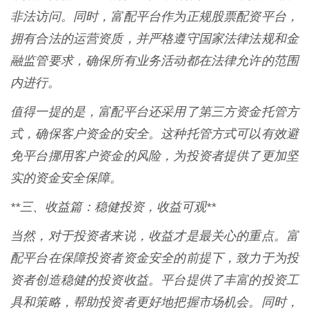
非法访问。同时，富配平台作为正规股票配资平台，
拥有合法的运营资质，并严格遵守国家法律法规和金
融监管要求，确保所有业务活动都在法律允许的范围
内进行。
值得一提的是，富配平台还采用了第三方资金托管方
式，确保客户资金的安全。这种托管方式可以有效避
免平台挪用客户资金的风险，为投资者提供了更加坚
实的资金安全保障。
**三、收益篇：稳健投资，收益可观**
当然，对于投资者来说，收益才是最关心的重点。富
配平台在保障投资者资金安全的前提下，致力于为投
资者创造稳健的投资收益。平台提供了丰富的投资工
具和策略，帮助投资者更好地把握市场机会。同时，