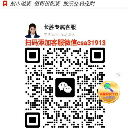
股市融资_值得投配资_股票交易规则