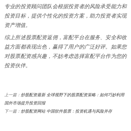
专业的投资顾问团队会根据投资者的风险承受能力和
投资目标，提供个性化的投资方案，助力投资者实现
资产增值。
综上所述股票配资返佣，富配平台在服务、安全和收
益方面都表现出色，赢得了用户的广泛好评。如果您
对股票配资感兴趣，不妨考虑选择富配平台作为您的
投资伙伴。
炒股配资最新 全球视野下的股票配资策略：如何巧妙利用
上一篇：
国外市场提升投资回报
炒股配资网站 中国软件股票：投资机遇与风险并存
下一篇：