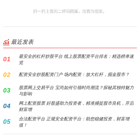
最近发表
最安全的杠杆炒股平台 线上股票配资平台排名：精选榜单速
01
览
02
配资安全炒股配资门户 场内配资：放大杠杆，掘金股市？
股票网上交易平台 宝尚如何引领时尚潮流？探秘其独特魅力
03
与影响
网上配资股票 好股盛助力投资者，精准捕捉股市良机，开启
04
财富增
合法配资平台 正规安全配资平台：助您稳健投资，财富增
05
值！