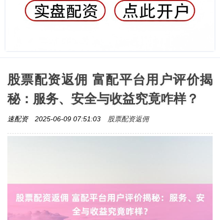
股票配资返佣 富配平台用户评价揭
秘：服务、安全与收益究竟咋样？
股票配资返佣
速配资
2025-06-09 07:51:03