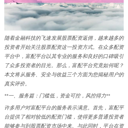
随着金融科技的飞速发展股票配资返佣，越来越多的
投资者开始关注股票配资这一投资方式。在众多配资
平台中，富配平台以其专业的服务和良好的口碑吸引
了众多投资者的目光。那么，富配平台究竟如何呢？
本文将从服务、安全与收益三个方面为您揭秘用户的
真实评价。
**一、服务篇：门槛低，资金可控，风控得力**
许多用户对富配平台的服务表示满意。首先，富配平
台提供了相对较低的配资门槛，使得更多普通投资者
能够参与到股票配资市场中来。与此同时，平台在资