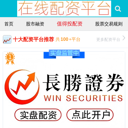
值得投配资
首页
股市融资
股票交易规则
十大配资平台推荐
更多配资平台
共
100
+平台