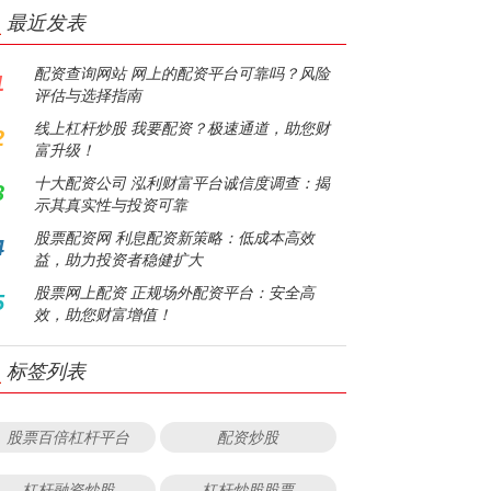
最近发表
配资查询网站 网上的配资平台可靠吗？风险
1
评估与选择指南
线上杠杆炒股 我要配资？极速通道，助您财
2
富升级！
十大配资公司 泓利财富平台诚信度调查：揭
3
示其真实性与投资可靠
股票配资网 利息配资新策略：低成本高效
4
益，助力投资者稳健扩大
股票网上配资 正规场外配资平台：安全高
5
效，助您财富增值！
标签列表
股票百倍杠杆平台
配资炒股
杠杆融资炒股
杠杆炒股股票