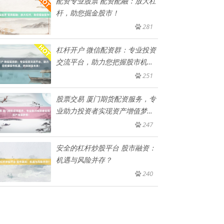
配资专业股票 配资配融：放大杠
杆，助您掘金股市！
281
杠杆开户 微信配资群：专业投资
交流平台，助力您把握股市机
遇，
251
股票交易 厦门期货配资服务，专
业助力投资者实现资产增值梦
想！
247
安全的杠杆炒股平台 股市融资：
机遇与风险并存？
240