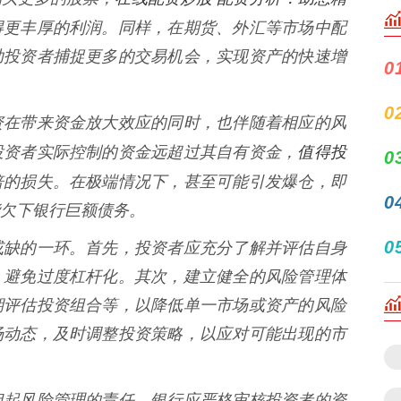
得更丰厚的利润。同样，在期货、外汇等市场中配
助投资者捕捉更多的交易机会，实现资产的快速增
0
0
资在带来资金放大效应的同时，也伴随着相应的风
值得投
投资者实际控制的资金远超过其自有资金，
0
倍的损失。在极端情况下，甚至可能引发爆仓，即
0
欠下银行巨额债务。
0
或缺的一环。首先，投资者应充分了解并评估自身
，避免过度杠杆化。其次，建立健全的风险管理体
期评估投资组合等，以降低单一市场或资产的风险
场动态，及时调整投资策略，以应对可能出现的市
担起风险管理的责任。银行应严格审核投资者的资